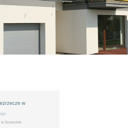
Bezrzecze w
iego
 w Szczecinie