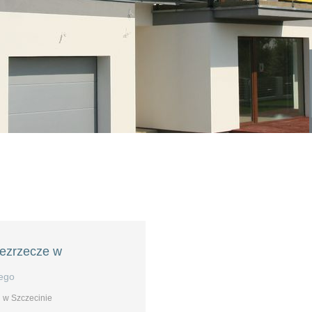
Bezrzecze w
iego
 w Szczecinie