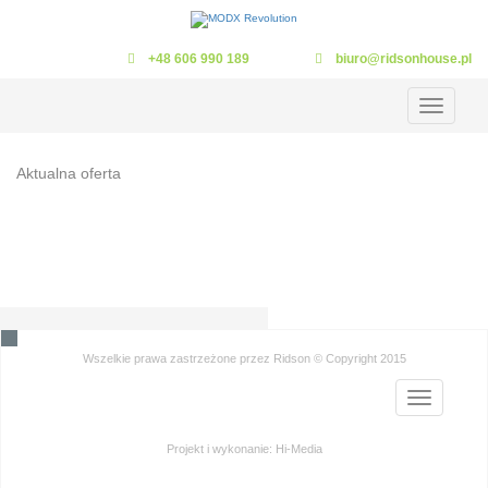
+48 606 990 189
biuro@ridsonhouse.pl
Toggle
navigation
Aktualna oferta
Wszelkie prawa zastrzeżone przez Ridson © Copyright 2015
Toggle
navigation
Projekt i wykonanie:
Hi-Media